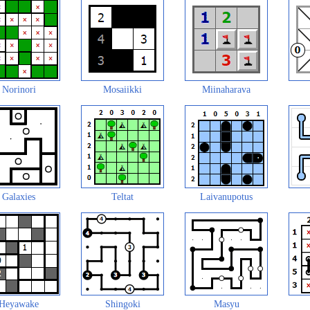
Norinori
Mosaiikki
Miinaharava
Galaxies
Teltat
Laivanupotus
Heyawake
Shingoki
Masyu