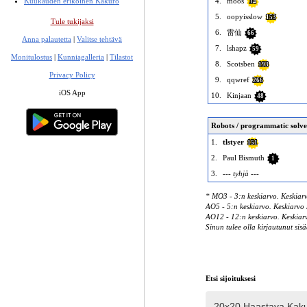
4.
moos
Kuukauden erikoinen Kakuro
34
5.
oopyisslow
153
Tule tukijaksi
6.
雷仙
66
Anna palautetta
|
Valitse tehtävä
7.
lshapz
59
Monitulostus
|
Kunniagalleria
|
Tilastot
8.
Scotsben
193
Privacy Policy
9.
qqwref
266
iOS App
10.
Kinjaan
48
Robots / programmatic solve
1.
tlstyer
151
2.
Paul Bismuth
1
3.
--- tyhjä ---
* MO3 - 3:n keskiarvo. Keskiarv
AO5 - 5:n keskiarvo. Keskiarvo 5
AO12 - 12:n keskiarvo. Keskiarvo
Sinun tulee olla kirjautunut sisä
Etsi sijoituksesi