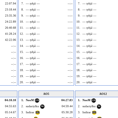
22:07.94
7.
--- tyhjä ---
--:--
7.
--- tyhjä ---
23:18.44
8.
--- tyhjä ---
--:--
8.
--- tyhjä ---
23:35.36
9.
--- tyhjä ---
--:--
9.
--- tyhjä ---
24:22.89
10.
--- tyhjä ---
--:--
10.
--- tyhjä ---
26:40.68
11.
--- tyhjä ---
--:--
11.
--- tyhjä ---
41:28.24
12.
--- tyhjä ---
--:--
12.
--- tyhjä ---
42:22.06
13.
--- tyhjä ---
--:--
13.
--- tyhjä ---
--:--
14.
--- tyhjä ---
--:--
14.
--- tyhjä ---
--:--
15.
--- tyhjä ---
--:--
15.
--- tyhjä ---
--:--
16.
--- tyhjä ---
--:--
16.
--- tyhjä ---
--:--
17.
--- tyhjä ---
--:--
17.
--- tyhjä ---
--:--
18.
--- tyhjä ---
--:--
18.
--- tyhjä ---
--:--
19.
--- tyhjä ---
--:--
19.
--- tyhjä ---
--:--
20.
--- tyhjä ---
--:--
20.
--- tyhjä ---
AO5
AO12
04:10.10
1.
NooM
04:27.83
1.
NooM
326
326
04:55.63
2.
sudactylku
04:59.44
2.
sudactylku
96
96
05:14.67
3.
Indirar
05:30.28
3.
Indirar
182
182