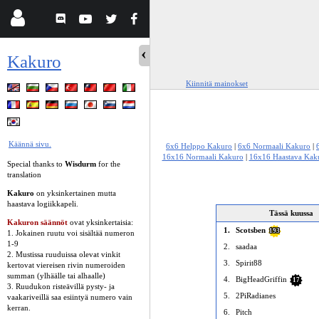
Kakuro
Kiinnitä mainokset
Käännä sivu.
6x6 Helppo Kakuro
|
6x6 Normaali Kakuro
|
16x16 Normaali Kakuro
|
16x16 Haastava Kak
Special thanks to
Wisdurm
for the
translation
Kakuro
on yksinkertainen mutta
haastava logiikkapeli.
Tässä kuussa
Kakuron säännöt
ovat yksinkertaisia:
1.
Scotsben
193
1. Jokainen ruutu voi sisältää numeron
1-9
2.
saadaa
2. Mustissa ruuduissa olevat vinkit
3.
Spirit88
kertovat viereisen rivin numeroiden
summan (ylhäälle tai alhaalle)
4.
BigHeadGriffin
17
3. Ruudukon risteävillä pysty- ja
5.
2PiRadianes
vaakariveillä saa esiintyä numero vain
kerran.
6.
Pitch