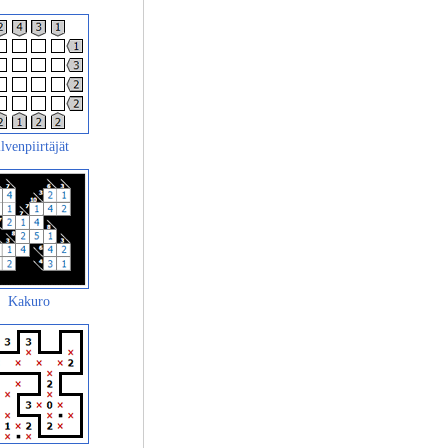
lvenpiirtäjät
Kakuro