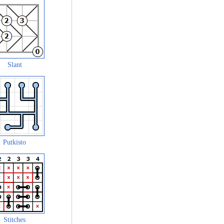
Slant
Putkisto
Stitches