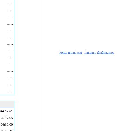
--:--
--:--
--:--
--:--
--:--
--:--
--:--
--:--
Poista mainokset
|
Ilmianna tämä mainos
--:--
--:--
--:--
--:--
--:--
--:--
04:52.61
05:47.05
06:00.00