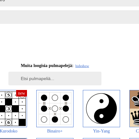
Muita loogisia pulmapelejä:
hide
show
Kurodoko
Binairo+
Yin-Yang
C