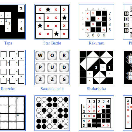
Tapa
Star Battle
Kakurasu
Pi
Renzoku
Sanahakupelit
Shakashaka