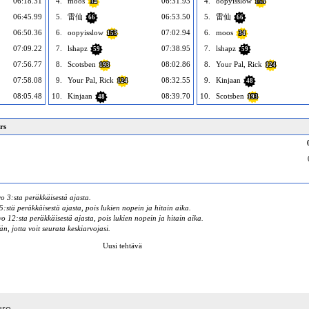
06:18.31
4.
moos
06:31.93
4.
oopyisslow
34
153
06:45.99
5.
雷仙
06:53.50
5.
雷仙
66
66
06:50.36
6.
oopyisslow
07:02.94
6.
moos
153
34
07:09.22
7.
lshapz
07:38.95
7.
lshapz
59
59
07:56.77
8.
Scotsben
08:02.86
8.
Your Pal, Rick
193
124
07:58.08
9.
Your Pal, Rick
08:32.55
9.
Kinjaan
124
48
08:05.48
10.
Kinjaan
08:39.70
10.
Scotsben
48
193
rs
o 3:sta peräkkäisestä ajasta.
:stä peräkkäisestä ajasta, pois lukien nopein ja hitain aika.
 12:sta peräkkäisestä ajasta, pois lukien nopein ja hitain aika.
än, jotta voit seurata keskiarvojasi.
Uusi tehtävä