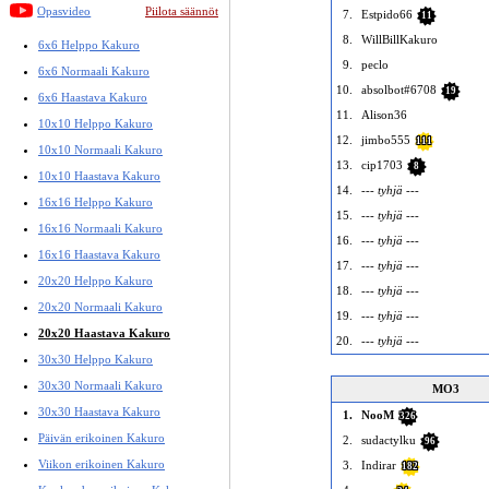
Opasvideo
Piilota säännöt
7.
Estpido66
11
8.
WillBillKakuro
6x6 Helppo Kakuro
9.
peclo
6x6 Normaali Kakuro
10.
absolbot#6708
19
6x6 Haastava Kakuro
11.
Alison36
10x10 Helppo Kakuro
12.
jimbo555
111
10x10 Normaali Kakuro
13.
cip1703
8
10x10 Haastava Kakuro
14.
--- tyhjä ---
16x16 Helppo Kakuro
15.
--- tyhjä ---
16x16 Normaali Kakuro
16.
--- tyhjä ---
16x16 Haastava Kakuro
17.
--- tyhjä ---
20x20 Helppo Kakuro
18.
--- tyhjä ---
20x20 Normaali Kakuro
19.
--- tyhjä ---
20x20 Haastava Kakuro
20.
--- tyhjä ---
30x30 Helppo Kakuro
30x30 Normaali Kakuro
MO3
30x30 Haastava Kakuro
1.
NooM
326
Päivän erikoinen Kakuro
2.
sudactylku
96
Viikon erikoinen Kakuro
3.
Indirar
182