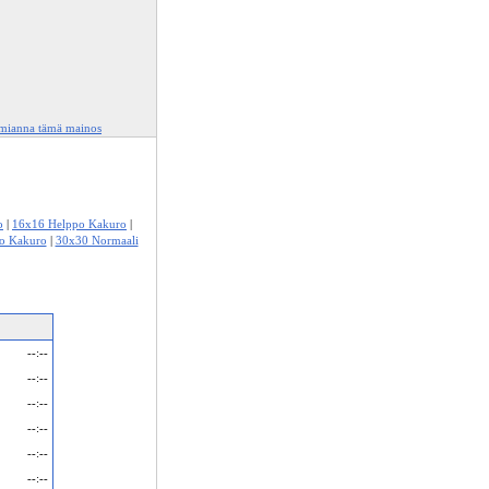
lmianna tämä mainos
o
|
16x16 Helppo Kakuro
|
o Kakuro
|
30x30 Normaali
--:--
--:--
--:--
--:--
--:--
--:--