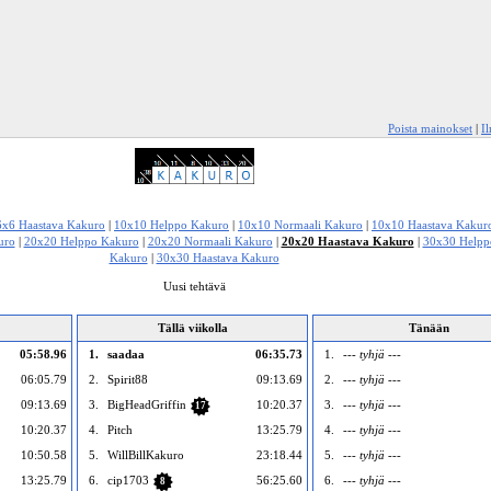
Poista mainokset
|
I
6x6 Haastava Kakuro
|
10x10 Helppo Kakuro
|
10x10 Normaali Kakuro
|
10x10 Haastava Kakur
uro
|
20x20 Helppo Kakuro
|
20x20 Normaali Kakuro
|
20x20 Haastava Kakuro
|
30x30 Helpp
Kakuro
|
30x30 Haastava Kakuro
Uusi tehtävä
Tällä viikolla
Tänään
05:58.96
1.
saadaa
06:35.73
1.
--- tyhjä ---
06:05.79
2.
Spirit88
09:13.69
2.
--- tyhjä ---
09:13.69
3.
BigHeadGriffin
10:20.37
3.
--- tyhjä ---
17
10:20.37
4.
Pitch
13:25.79
4.
--- tyhjä ---
10:50.58
5.
WillBillKakuro
23:18.44
5.
--- tyhjä ---
13:25.79
6.
cip1703
56:25.60
6.
--- tyhjä ---
8