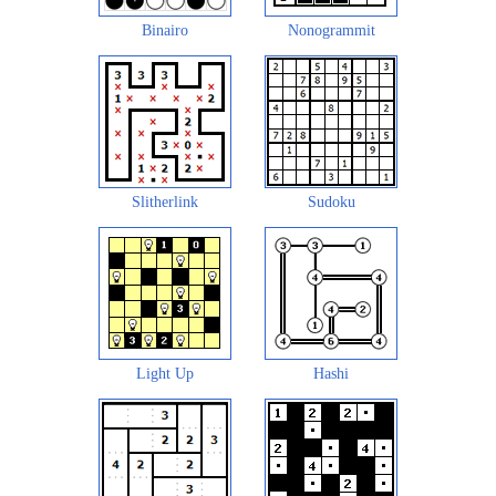
Binairo
Nonogrammit
Slitherlink
Sudoku
Light Up
Hashi