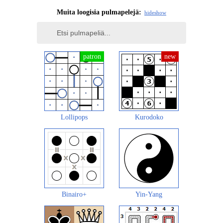
Muita loogisia pulmapelejä:
hide
show
Lollipops
Kurodoko
Binairo+
Yin-Yang