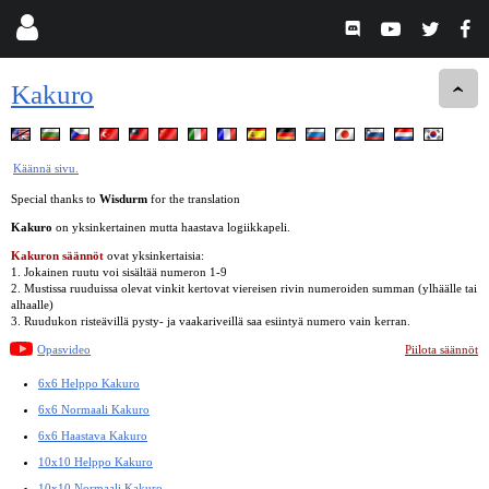
Kakuro
Käännä sivu.
Special thanks to
Wisdurm
for the translation
Kakuro
on yksinkertainen mutta haastava logiikkapeli.
Kakuron säännöt
ovat yksinkertaisia:
1. Jokainen ruutu voi sisältää numeron 1-9
2. Mustissa ruuduissa olevat vinkit kertovat viereisen rivin numeroiden summan (ylhäälle tai
alhaalle)
3. Ruudukon risteävillä pysty- ja vaakariveillä saa esiintyä numero vain kerran.
Opasvideo
Piilota säännöt
6x6 Helppo Kakuro
6x6 Normaali Kakuro
6x6 Haastava Kakuro
10x10 Helppo Kakuro
10x10 Normaali Kakuro