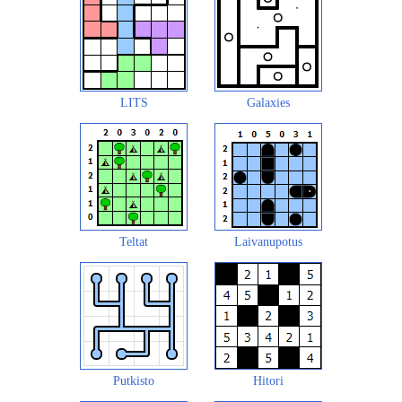
LITS
Galaxies
Teltat
Laivanupotus
Putkisto
Hitori