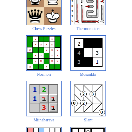
Chess Puzzles
Thermometers
Norinori
Mosaiikki
Miinaharava
Slant