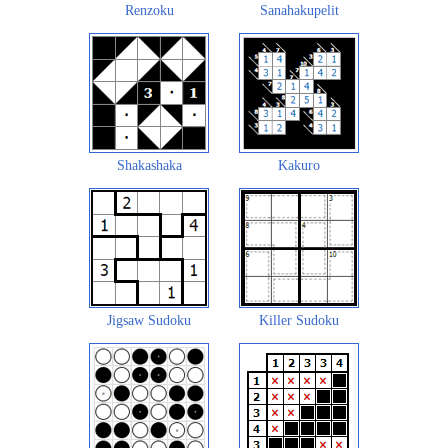
Renzoku
Sanahakupelit
Shakashaka
Kakuro
Jigsaw Sudoku
Killer Sudoku