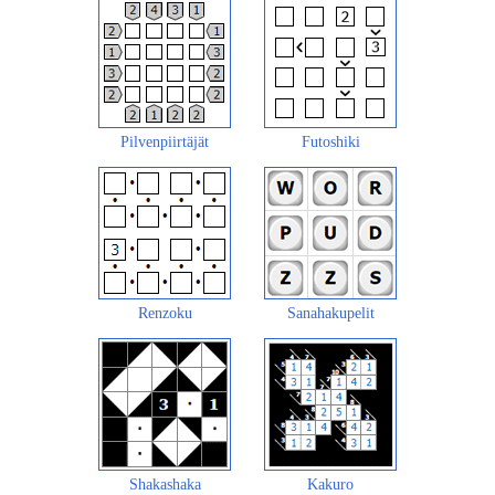
Pilvenpiirtäjät
Futoshiki
Renzoku
Sanahakupelit
Shakashaka
Kakuro