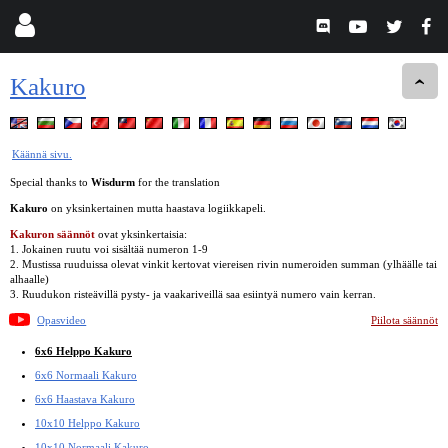
Kakuro
Käännä sivu.
Special thanks to
Wisdurm
for the translation
Kakuro
on yksinkertainen mutta haastava logiikkapeli.
Kakuron säännöt
ovat yksinkertaisia:
1. Jokainen ruutu voi sisältää numeron 1-9
2. Mustissa ruuduissa olevat vinkit kertovat viereisen rivin numeroiden summan (ylhäälle tai
alhaalle)
3. Ruudukon risteävillä pysty- ja vaakariveillä saa esiintyä numero vain kerran.
Opasvideo
Piilota säännöt
6x6 Helppo Kakuro
6x6 Normaali Kakuro
6x6 Haastava Kakuro
10x10 Helppo Kakuro
10x10 Normaali Kakuro