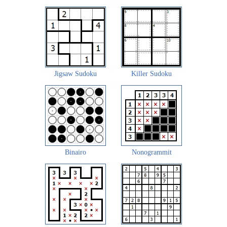
Jigsaw Sudoku
Killer Sudoku
Binairo
Nonogrammit