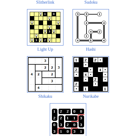
Slitherlink
Sudoku
Light Up
Hashi
Shikaku
Nurikabe