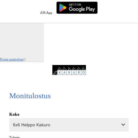
iOS App
Poista mainokset
|
Ilmianna tämä mainos
Monitulostus
Koko
Tulosta