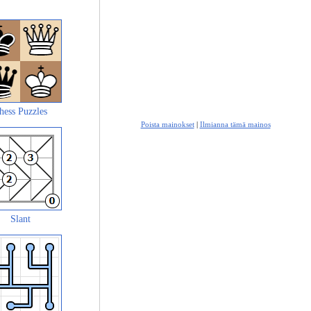
hess Puzzles
Poista mainokset
|
Ilmianna tämä mainos
Slant