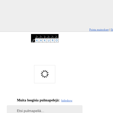
Poista mainokset
|
I
Muita loogisia pulmapelejä:
hide
show