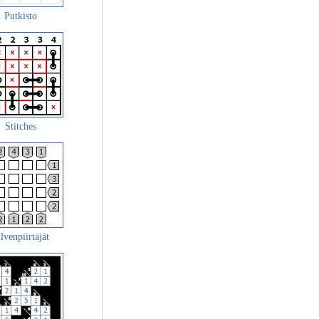
Putkisto
Stitches
lvenpiirtäjät