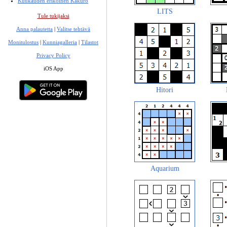
Kuukauden erikoinen Kakuro
LITS
Tule tukijaksi
Anna palautetta
|
Valitse tehtävä
Monitulostus
|
Kunniagalleria
|
Tilastot
Privacy Policy
iOS App
Hitori
Aquarium