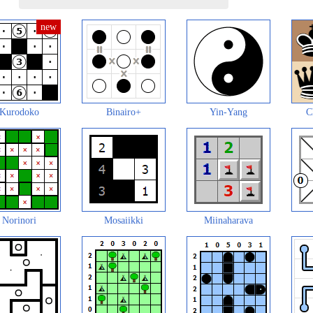
Kurodoko
Binairo+
Yin-Yang
C
Norinori
Mosaiikki
Miinaharava