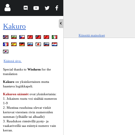
Kakuro
Kiinnitä mainokset
Käännä sivu.
Special thanks to
Wisdurm
for the
translation
Kakuro
on yksinkertainen mutta
haastava logiikkapeli.
Kakuron säännöt
ovat yksinkertaisia:
1. Jokainen ruutu voi sisältää numeron
1-9
2. Mustissa ruuduissa olevat vinkit
kertovat viereisen rivin numeroiden
summan (ylhäälle tai alhaalle)
3. Ruudukon risteävillä pysty- ja
vaakariveillä saa esiintyä numero vain
kerran.